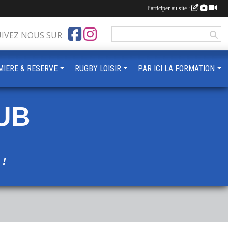
Participer au site :
UIVEZ NOUS SUR
MIERE & RESERVE
RUGBY LOISIR
PAR ICI LA FORMATION
UB
!