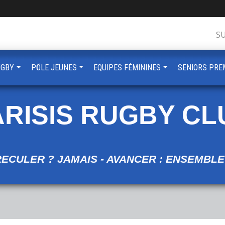
S
UGBY
PÖLE JEUNES
EQUIPES FÉMININES
SENIORS PRE
ARISIS RUGBY CL
RECULER ? JAMAIS - AVANCER : ENSEMBLE 