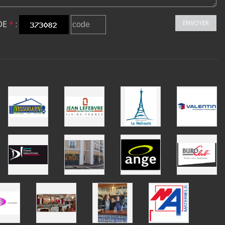
DE
*
:
ENVOYER